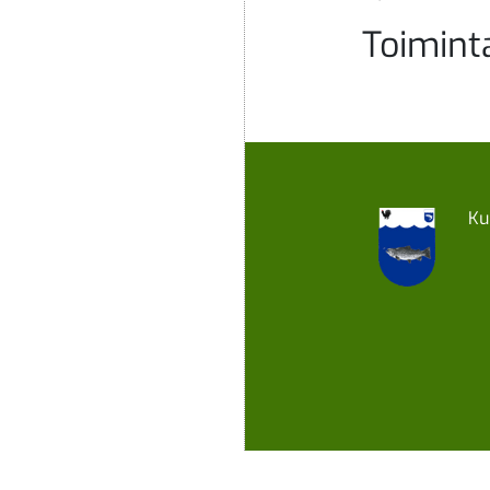
Toimint
Ku