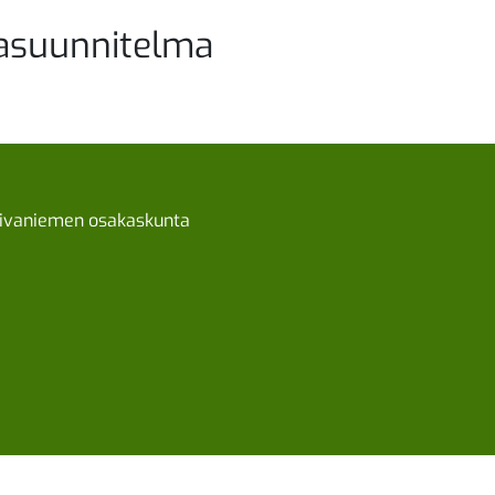
asuunnitelma
ivaniemen osakaskunta