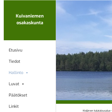
Ohita
navigaatio
Kuivaniemen
osakaskunta
Etusivu
Tiedot
Hallinto
Luvat
Päätökset
Linkit
Kivijärven kalatalousalue