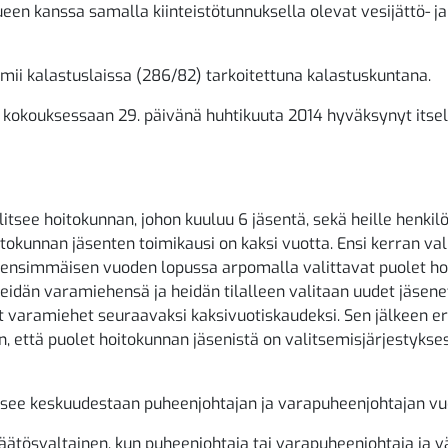
ueen kanssa samalla kiinteistötunnuksella olevat vesijättö- j
mii kalastuslaissa (286/82) tarkoitettuna kalastuskuntana.
kokouksessaan 29. päivänä huhtikuuta 2014 hyväksynyt itse
itsee hoitokunnan, johon kuuluu 6 jäsentä, sekä heille henkil
tokunnan jäsenten toimikausi on kaksi vuotta. Ensi kerran val
 ensimmäisen vuoden lopussa arpomalla valittavat puolet h
heidän varamiehensä ja heidän tilalleen valitaan uudet jäsene
t varamiehet seuraavaksi kaksivuotiskaudeksi. Sen jälkeen e
en, että puolet hoitokunnan jäsenistä on valitsemisjärjestyks
tsee keskuudestaan puheenjohtajan ja varapuheenjohtajan vu
äätösvaltainen, kun puheenjohtaja tai varapuheenjohtaja ja v