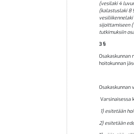
(vesilaki 4 luvu
(kalastuslaki 8
vesiliikennelak
sijoittamiseen (
tutkimuksiin os
3 §
Osakaskunnan ni
hoitokunnan jä
Osakaskunnan v
Varsinaisessa 
1) esitetään ho
2) esitetään ede