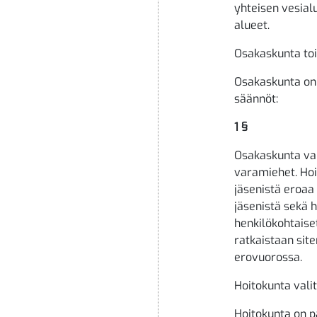
yhteisen vesial
alueet.
Osakaskunta toi
Osakaskunta on 
säännöt:
1 §
Osakaskunta val
varamiehet. Hoi
jäsenistä eroaa
jäsenistä sekä 
henkilökohtaise
ratkaistaan sit
erovuorossa.
Hoitokunta vali
Hoitokunta on p