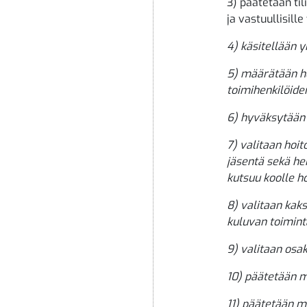
3) päätetään t
ja vastuullisille
4)
käsitellään y
5) määrätään ho
toimihenkilöiden
6) hyväksytään 
7) valitaan hoi
jäsentä sekä he
kutsuu koolle 
8) valitaan kak
kuluvan toiminta
9) valitaan osa
10) päätetään m
11) päätetään m