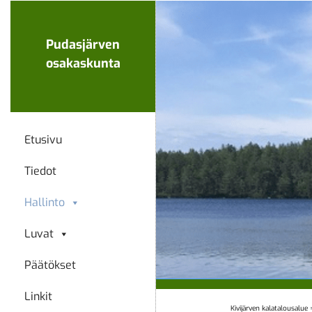
Ohita
navigaatio
Pudasjärven
osakaskunta
Etusivu
Tiedot
Hallinto
Luvat
Päätökset
Linkit
Kivijärven kalatalousalue