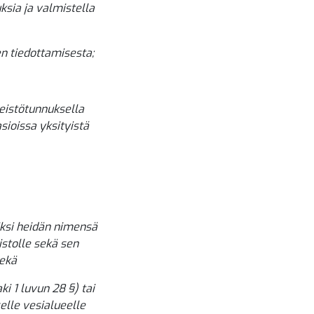
sia ja valmistella
n tiedottamisesta;
teistötunnuksella
sioissa yksityistä
iksi heidän nimensä
istolle sekä sen
sekä
i 1 luvun 28 §) tai
elle vesialueelle