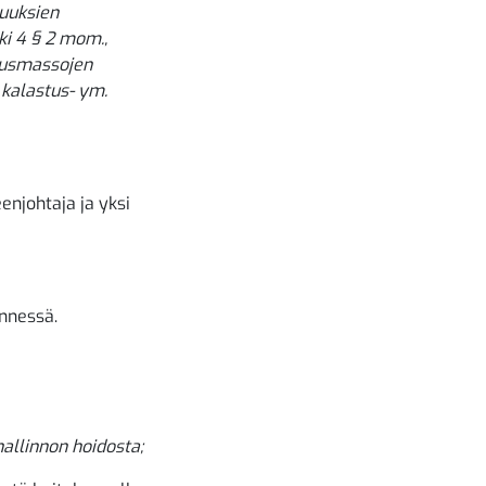
suuksien
ki 4 § 2 mom.,
pausmassojen
 kalastus- ym.
njohtaja ja yksi
nnessä.
hallinnon hoidosta;