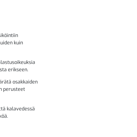
köintiin
uiden kuin
alastusoikeuksia
sta erikseen.
ärätä osakkaiden
n perusteet
ttä kalavedessä
köä.