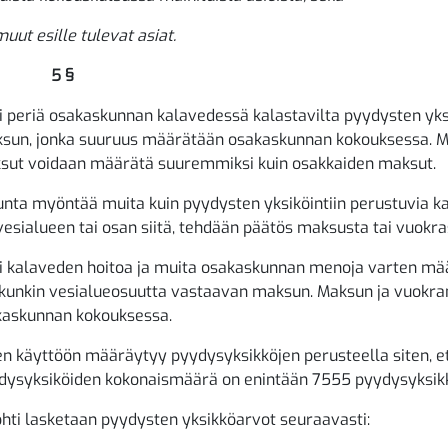
muut esille tulevat asiat.
5 §
 periä osakaskunnan kalavedessä kalastavilta pyydysten yksi
sun, jonka suuruus määrätään osakaskunnan kokouksessa. M
sut voidaan määrätä suuremmiksi kuin osakkaiden maksut.
unta myöntää muita kuin pyydysten yksiköintiin perustuvia k
vesialueen tai osan siitä, tehdään päätös maksusta tai vuokra
i kalaveden hoitoa ja muita osakaskunnan menoja varten mä
 kunkin vesialueosuutta vastaavan maksun. Maksun ja vuokra
akaskunnan kokouksessa.
n käyttöön määräytyy pyydysyksikköjen perusteella siten, e
ydysyksiköiden kokonaismäärä on enintään 7555 pyydysyksik
ohti lasketaan pyydysten yksikköarvot seuraavasti: