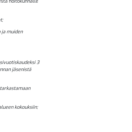
stä hoitokunnalle
t;
n ja muiden
sivuotiskaudeksi 3
unnan jäsenistä
t tarkastamaan
alueen kokouksiin;