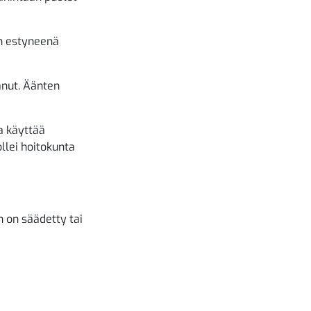
n estyneenä
anut. Äänten
a käyttää
llei hoitokunta
n on säädetty tai