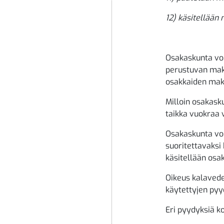
12) käsitellään 
Osakaskunta voi
perustuvan mak
osakkaiden mak
Milloin osakask
taikka vuokraa 
Osakaskunta vo
suoritettavaksi
käsitellään os
Oikeus kalavede
käytettyjen py
Eri pyydyksiä k