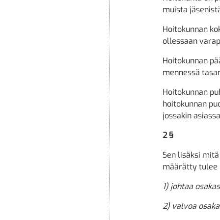
muista jäsenist
Hoitokunnan kok
ollessaan varap
Hoitokunnan pää
mennessä tasan 
Hoitokunnan puh
hoitokunnan puo
jossakin asiass
2 §
Sen lisäksi mitä
määrätty tulee 
1) johtaa osaka
2) valvoa osaka