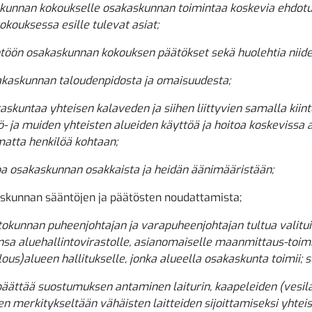
kunnan kokoukselle osakaskunnan toimintaa koskevia ehdotuk
kouksessa esille tulevat asiat;
töön osakaskunnan kokouksen päätökset sekä huolehtia niide
akaskunnan taloudenpidosta ja omaisuudesta;
askuntaa yhteisen kalaveden ja siihen liittyvien samalla kiin
ö- ja muiden yhteisten alueiden käyttöä ja hoitoa koskevissa a
matta henkilöä kohtaan;
loa osakaskunnan osakkaista ja heidän äänimääristään;
skunnan sääntöjen ja päätösten noudattamista;
itokunnan puheenjohtajan ja varapuheenjohtajan tultua valitu
ensa aluehallintovirastolle, asianomaiselle maanmittaus-toim
lous)alueen hallitukselle, jonka alueella osakaskunta toimii; 
 päättää suostumuksen antaminen laiturin, kaapeleiden (vesilak
en merkitykseltään vähäisten laitteiden sijoittamiseksi yhteis