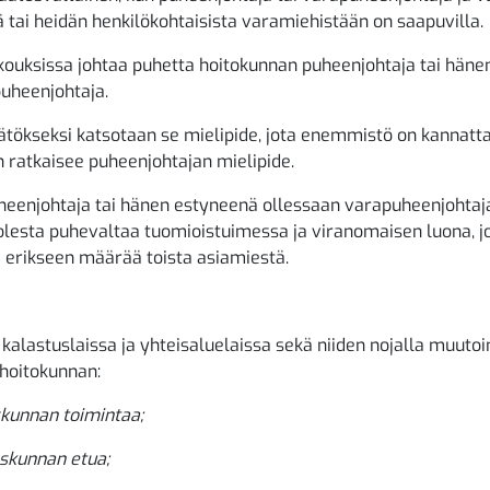
ä tai heidän henkilökohtaisista varamiehistään on saapuvilla.
ouksissa johtaa puhetta hoitokunnan puheenjohtaja tai häne
uheenjohtaja.
tökseksi katsotaan se mielipide, jota enemmistö on kannatt
ratkaisee puheenjohtajan mielipide.
eenjohtaja tai hänen estyneenä ollessaan varapuheenjohtaj
lesta puhevaltaa tuomioistuimessa ja viranomaisen luona, jo
a erikseen määrää toista asiamiestä.
 kalastuslaissa ja yhteisaluelaissa sekä niiden nojalla muutoi
hoitokunnan:
skunnan toimintaa;
skunnan etua;