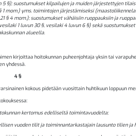
n 5 §); suostumukset kilpailujen ja muiden järjestettyjen tilai
 § 1 mom.) yms. toimintojen järjestämiseksi (maastoliikennela
i 21 § 4 mom.); suostumukset vähäisiin ruoppauksiin ja ruop
vesilaki 1 luvun 30 §, vesilaki 4 luvun 6 §) sekä suostumukset
akaskunnan alueella.
men kirjoittaa hoitokunnan puheenjohtaja yksin tai varapuhee
sen yhdessä.
4 §
arsinainen kokous pidetään vuosittain huhtikuun loppuun me
kokouksessa:
itokunnan kertomus edelliseltä toimintavuodelta;
llisen vuoden tilit ja toiminnantarkastajain lausunto tilien ja 