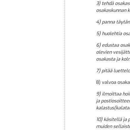
3) tehdä osakas
osakaskunnan ko
4) panna täytän
5) huolehtia os
6) edustaa osak
olevien vesijätt
osakasta ja kol
7) pitää luette
8) valvoa osaka
9) ilmoittaa ho
ja postiosoitte
kalastus(kalata
10) käsitellä ja
muiden sellaist