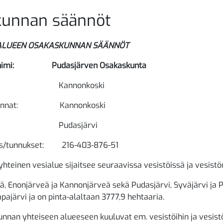
kunnan säännöt
IALUEEN OSAKASKUNNAN SÄÄNNÖT
n nimi: Pudasjärven Osakaskunta
aikka: Kannonkoski
ta/kunnat: Kannonkoski
 Pudasjärvi
nus/tunnukset: 216-403-876-51
teinen vesialue sijaitsee seuraavissa vesistöissä ja vesistön
eä, Enonjärveä ja Kannonjärveä sekä Pudasjärvi, Syväjärvi ja 
apajärvi ja on pinta-alaltaan 3777,9 hehtaaria.
nnan yhteiseen alueeseen kuuluvat em. vesistöihin ja vesistön