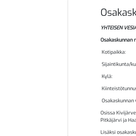
Osakas
YHTEISEN VES
Osakaskunna
Kotip
Sijaintikun
Kylä:
Kiinteistötun
Osakaskunnan yh
Osissa Kivijärv
Pitkäjärvi ja Ha
Lisäksi osakasku