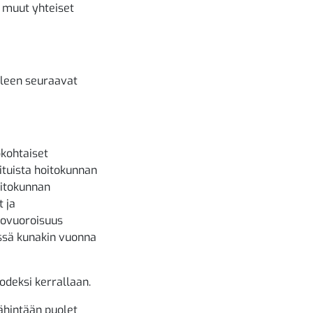
a muut yhteiset
lleen seuraavat
ökohtaiset
ituista hoitokunnan
oitokunnan
t ja
rovuoroisuus
essä kunakin vuonna
odeksi kerrallaan.
ähintään puolet