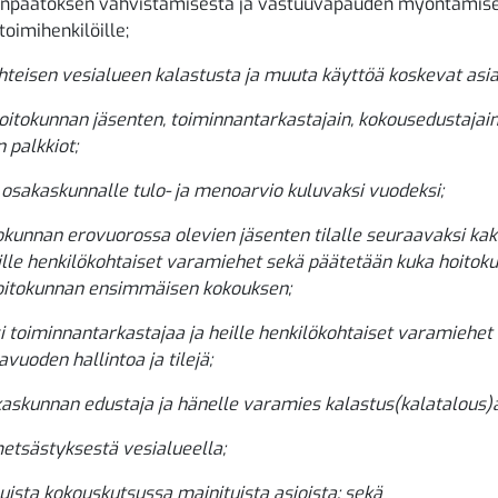
ilinpäätöksen vahvistamisesta ja vastuuvapauden myöntämise
 toimihenkilöille;
hteisen vesialueen kalastusta ja muuta käyttöä koskevat asia
itokunnan jäsenten, toiminnantarkastajain, kokousedustajai
 palkkiot;
osakaskunnalle tulo- ja menoarvio kuluvaksi vuodeksi;
tokunnan erovuorossa olevien jäsenten tilalle seuraavaksi kak
ille henkilökohtaiset varamiehet sekä päätetään kuka hoitok
hoitokunnan ensimmäisen kokouksen;
si toiminnantarkastajaa ja heille henkilökohtaiset varamiehe
vuoden hallintoa ja tilejä;
kaskunnan edustaja ja hänelle varamies kalastus(kalatalous)
etsästyksestä vesialueella;
uista kokouskutsussa mainituista asioista; sekä